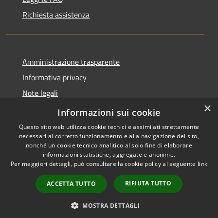
Richiesta assistenza
Amministrazione trasparente
Informativa privacy
Note legali
×
Dichiarazione di accessibilità
Informazioni sui cookie
Questo sito web utilizza cookie tecnici e assimilati strettamente
necessari al corretto funzionamento e alla navigazione del sito,
nonché un cookie tecnico analitico al solo fine di elaborare
informazioni statistiche, aggregate e anonime.
RSS
Copyright © 2026 • Comune di
Per maggiori dettagli, può consultare la cookie policy al seguente
link
Accessibilità
Cuasso al Monte • Powered by
Privacy
Municipium
Accesso
•
RIFIUTA TUTTO
ACCETTA TUTTO
Cookie
redazione
Mappa del sito
MOSTRA DETTAGLI