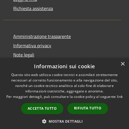
Richiesta assistenza
Amministrazione trasparente
Informativa privacy
Note legali
×
Dichiarazione di accessibilità
Informazioni sui cookie
Questo sito web utilizza cookie tecnici e assimilati strettamente
necessari al corretto funzionamento e alla navigazione del sito,
nonché un cookie tecnico analitico al solo fine di elaborare
informazioni statistiche, aggregate e anonime.
RSS
Copyright © 2026 • Comune di
Per maggiori dettagli, può consultare la cookie policy al seguente
link
Accessibilità
Cuasso al Monte • Powered by
Privacy
Municipium
Accesso
•
RIFIUTA TUTTO
ACCETTA TUTTO
Cookie
redazione
Mappa del sito
MOSTRA DETTAGLI