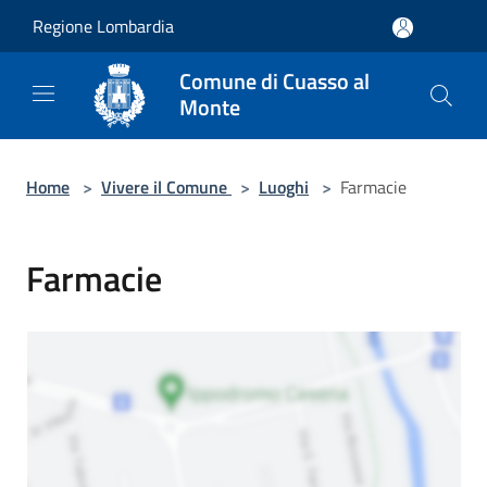
Salta al contenuto principale
Regione Lombardia
Comune di Cuasso al
Monte
Home
>
Vivere il Comune
>
Luoghi
>
Farmacie
Farmacie