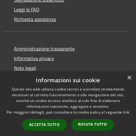
Leggi le FAQ
Richiesta assistenza
Amministrazione trasparente
Informativa privacy
Note legali
×
Dichiarazione di accessibilità
Informazioni sui cookie
Questo sito web utilizza cookie tecnici e assimilati strettamente
necessari al corretto funzionamento e alla navigazione del sito,
nonché un cookie tecnico analitico al solo fine di elaborare
informazioni statistiche, aggregate e anonime.
RSS
Copyright © 2026 • Comune di
Per maggiori dettagli, può consultare la cookie policy al seguente
link
Accessibilità
Cuasso al Monte • Powered by
Privacy
Municipium
Accesso
•
RIFIUTA TUTTO
ACCETTA TUTTO
Cookie
redazione