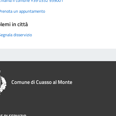
Chiama il comune +39 0332 939001
Prenota un appuntamento
lemi in città
Segnala disservizio
Comune di Cuasso al Monte
E DI SERVIZIO