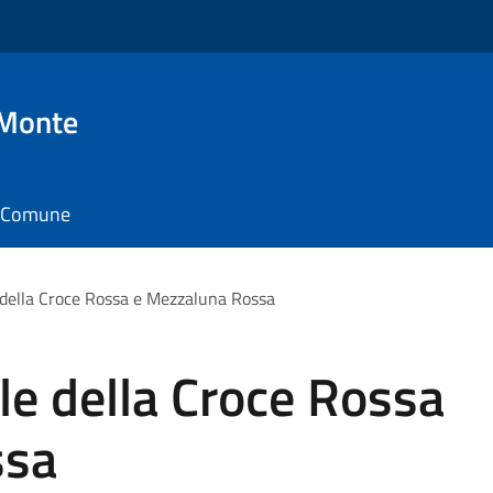
 Monte
il Comune
della Croce Rossa e Mezzaluna Rossa
le della Croce Rossa
ssa