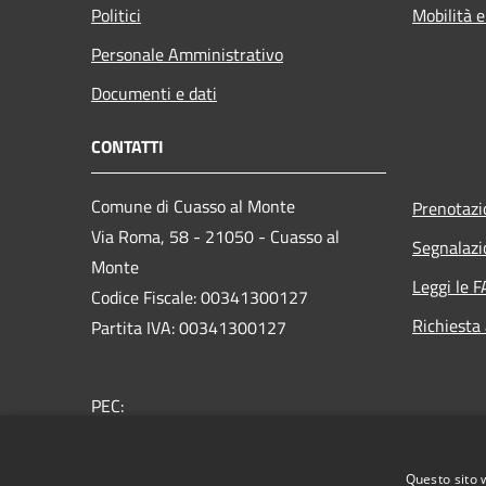
Politici
Mobilità e
Personale Amministrativo
Documenti e dati
CONTATTI
Comune di Cuasso al Monte
Prenotaz
Via Roma, 58 - 21050 - Cuasso al
Segnalazi
Monte
Leggi le 
Codice Fiscale: 00341300127
Richiesta
Partita IVA: 00341300127
PEC:
comune@pec.comune.cuassoalmonte.va.it
Centralino Unico: +39 0332 939001
Questo sito 