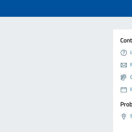
Cont
Prob