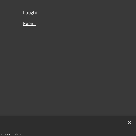
Luoghi
Eventi
×
nzionamento e