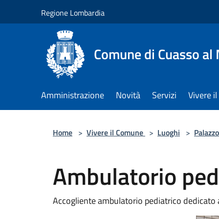
Salta al contenuto principale
Regione Lombardia
Comune di Cuasso al
Amministrazione
Novità
Servizi
Vivere 
Home
>
Vivere il Comune
>
Luoghi
>
Palazzo
Ambulatorio ped
Accogliente ambulatorio pediatrico dedicato a