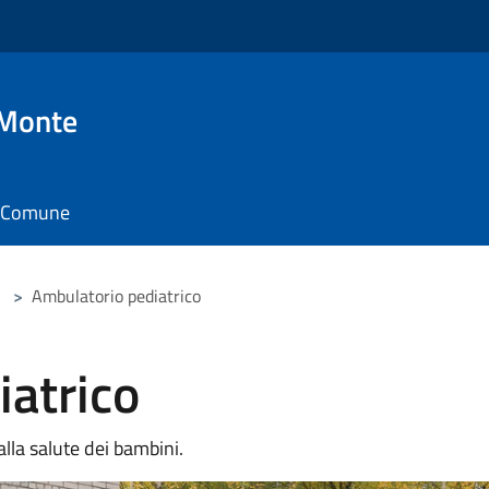
 Monte
il Comune
>
Ambulatorio pediatrico
iatrico
lla salute dei bambini.