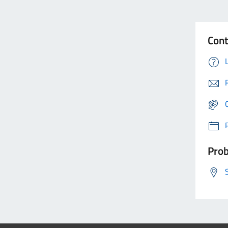
Cont
Prob