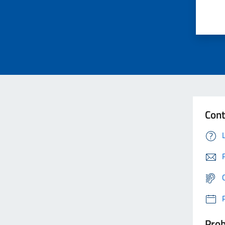
Cont
Prob