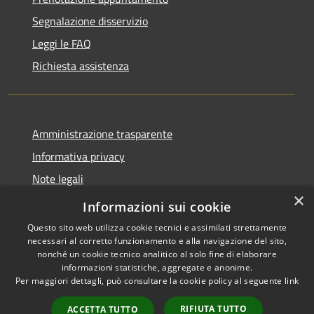
Segnalazione disservizio
Leggi le FAQ
Richiesta assistenza
Amministrazione trasparente
Informativa privacy
Note legali
×
Dichiarazione di accessibilità
Informazioni sui cookie
Questo sito web utilizza cookie tecnici e assimilati strettamente
necessari al corretto funzionamento e alla navigazione del sito,
nonché un cookie tecnico analitico al solo fine di elaborare
informazioni statistiche, aggregate e anonime.
RSS
Copyright © 2026 • Comune di
Per maggiori dettagli, può consultare la cookie policy al seguente
link
Accessibilità
Cuasso al Monte • Powered by
Privacy
Municipium
Accesso
•
RIFIUTA TUTTO
ACCETTA TUTTO