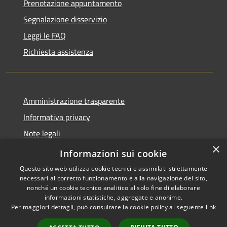
Prenotazione appuntamento
Segnalazione disservizio
Leggi le FAQ
Richiesta assistenza
Amministrazione trasparente
Informativa privacy
Note legali
×
Dichiarazione di accessibilità
Informazioni sui cookie
Questo sito web utilizza cookie tecnici e assimilati strettamente
necessari al corretto funzionamento e alla navigazione del sito,
nonché un cookie tecnico analitico al solo fine di elaborare
informazioni statistiche, aggregate e anonime.
RSS
Copyright © 2026 • Comune di
Per maggiori dettagli, può consultare la cookie policy al seguente
link
Accessibilità
Cuasso al Monte • Powered by
Privacy
Municipium
Accesso
•