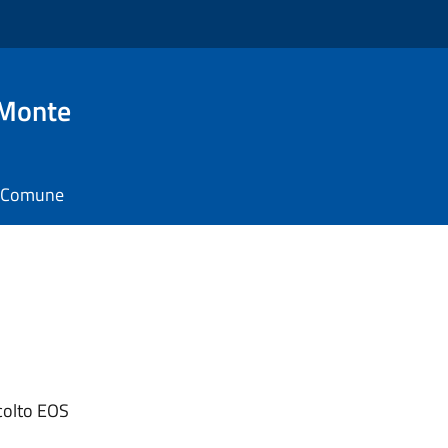
 Monte
il Comune
scolto EOS