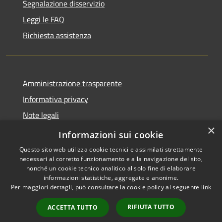
Segnalazione disservizio
Leggi le FAQ
Richiesta assistenza
Amministrazione trasparente
Informativa privacy
Note legali
×
Dichiarazione di accessibilità
Informazioni sui cookie
Questo sito web utilizza cookie tecnici e assimilati strettamente
necessari al corretto funzionamento e alla navigazione del sito,
nonché un cookie tecnico analitico al solo fine di elaborare
informazioni statistiche, aggregate e anonime.
RSS
Copyright © 2026 • Comune di
Per maggiori dettagli, può consultare la cookie policy al seguente
link
Accessibilità
Cuasso al Monte • Powered by
Privacy
Municipium
Accesso
•
RIFIUTA TUTTO
ACCETTA TUTTO
Cookie
redazione