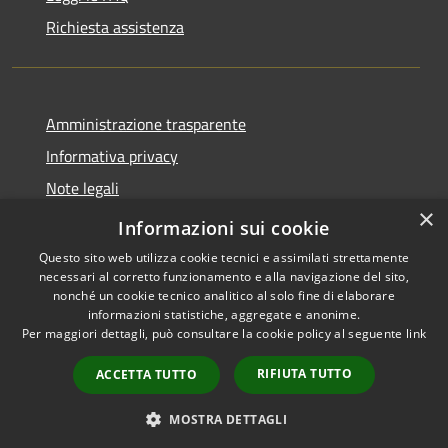
Richiesta assistenza
Amministrazione trasparente
Informativa privacy
Note legali
×
Dichiarazione di accessibilità
Informazioni sui cookie
Questo sito web utilizza cookie tecnici e assimilati strettamente
necessari al corretto funzionamento e alla navigazione del sito,
nonché un cookie tecnico analitico al solo fine di elaborare
informazioni statistiche, aggregate e anonime.
RSS
Copyright © 2026 • Comune di
Per maggiori dettagli, può consultare la cookie policy al seguente
link
Accessibilità
Cuasso al Monte • Powered by
Privacy
Municipium
Accesso
•
RIFIUTA TUTTO
ACCETTA TUTTO
Cookie
redazione
Mappa del sito
MOSTRA DETTAGLI