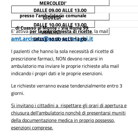
MERCOLEDI'
DALLE 09.00 ALLE 13.00
presso l'ambulatorio comunale
GIOVEDI'
DALLE 10.00 ALLE 13.00
di Cuasso al Monte - Via Roma 99
E' attiva
per la sola richiesta di ricett
e
, la mail
VENERDI'
amt.arcisate@asst-settelaghi.it
DALLE 10.00 ALLE 13.00
I pazienti che hanno la sola necessità di ricette di
prescrizione farmaci, NON devono recarsi in
ambulatorio ma inviare le proprie richieste alla mail
indicando i propri dati e le proprie esenzioni.
Le richieste verranno evase tendenzialmente entro 3
giorni.
Si invitano i cittadini a rispettare gli orari di apertura e
chiusura dell'ambulatorio nonché di presentarsi muniti
della documentazione medica in proprio possesso,
esenzioni comprese.