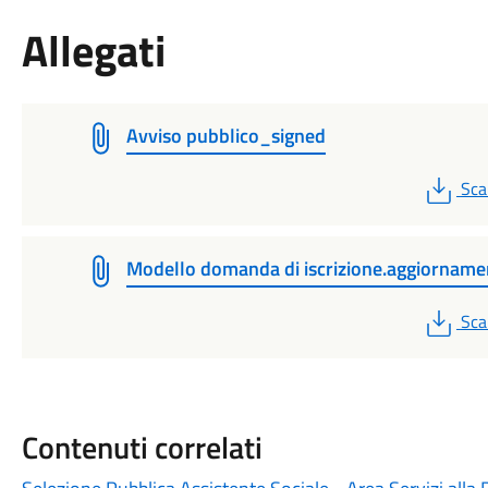
Allegati
Avviso pubblico_signed
PD
Sca
Modello domanda di iscrizione.aggiorname
PD
Sca
Contenuti correlati