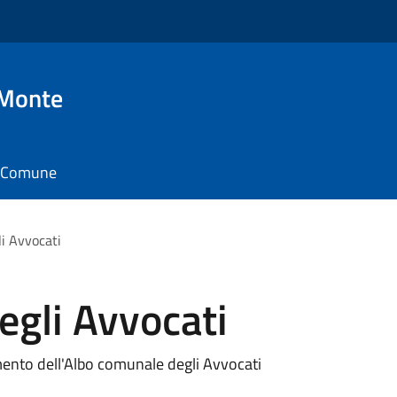
 Monte
il Comune
i Avvocati
egli Avvocati
amento dell'Albo comunale degli Avvocati