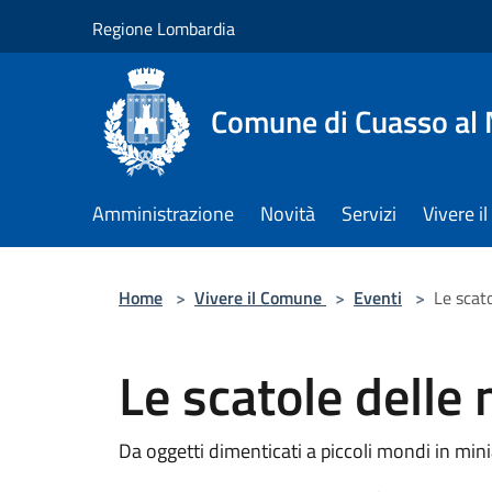
Salta al contenuto principale
Regione Lombardia
Comune di Cuasso al
Amministrazione
Novità
Servizi
Vivere 
Home
>
Vivere il Comune
>
Eventi
>
Le scato
Le scatole delle 
Da oggetti dimenticati a piccoli mondi in min