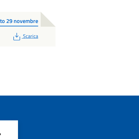
bato 29 novembre
PDF
Scarica
?