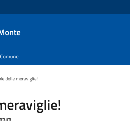
 Monte
il Comune
le delle meraviglie!
meraviglie!
iatura