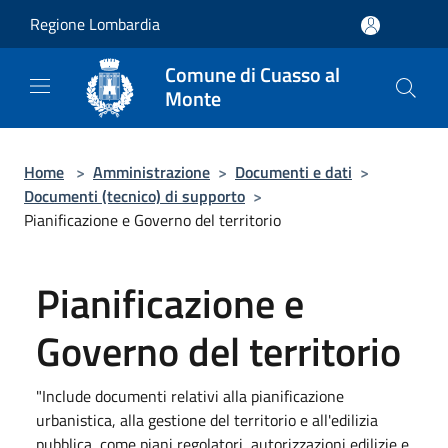
Salta al contenuto principale
Regione Lombardia
Comune di Cuasso al
Monte
Home
>
Amministrazione
>
Documenti e dati
>
Documenti (tecnico) di supporto
>
Pianificazione e Governo del territorio
Pianificazione e
Governo del territorio
"Include documenti relativi alla pianificazione
urbanistica, alla gestione del territorio e all'edilizia
pubblica, come piani regolatori, autorizzazioni edilizie e