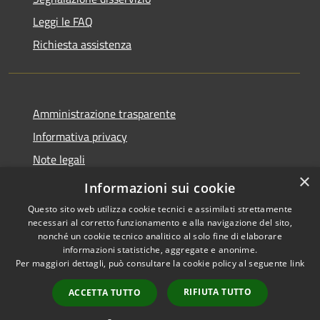
Leggi le FAQ
Richiesta assistenza
Amministrazione trasparente
Informativa privacy
Note legali
×
Dichiarazione di accessibilità
Informazioni sui cookie
Questo sito web utilizza cookie tecnici e assimilati strettamente
necessari al corretto funzionamento e alla navigazione del sito,
nonché un cookie tecnico analitico al solo fine di elaborare
informazioni statistiche, aggregate e anonime.
RSS
Copyright © 2026 • Comune di
Per maggiori dettagli, può consultare la cookie policy al seguente
link
Accessibilità
Cuasso al Monte • Powered by
Privacy
Municipium
Accesso
•
RIFIUTA TUTTO
ACCETTA TUTTO
Cookie
redazione