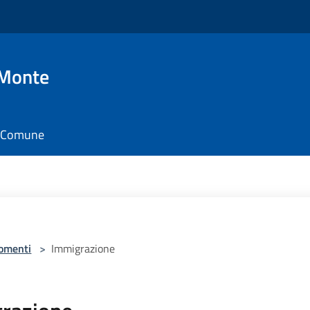
 Monte
il Comune
omenti
>
Immigrazione