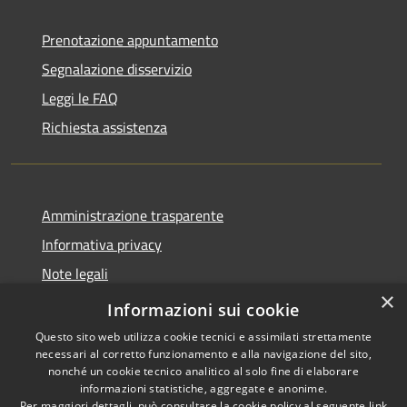
Prenotazione appuntamento
Segnalazione disservizio
Leggi le FAQ
Richiesta assistenza
Amministrazione trasparente
Informativa privacy
Note legali
×
Dichiarazione di accessibilità
Informazioni sui cookie
Questo sito web utilizza cookie tecnici e assimilati strettamente
necessari al corretto funzionamento e alla navigazione del sito,
nonché un cookie tecnico analitico al solo fine di elaborare
informazioni statistiche, aggregate e anonime.
RSS
Copyright © 2026 • Comune di
Per maggiori dettagli, può consultare la cookie policy al seguente
link